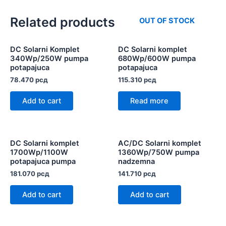
Related products
OUT OF STOCK
DC Solarni Komplet
DC Solarni komplet
340Wp/250W pumpa
680Wp/600W pumpa
potapajuca
potapajuca
78.470
рсд
115.310
рсд
Add to cart
Read more
DC Solarni komplet
AC/DC Solarni komplet
1700Wp/1100W
1360Wp/750W pumpa
potapajuca pumpa
nadzemna
181.070
рсд
141.710
рсд
Add to cart
Add to cart