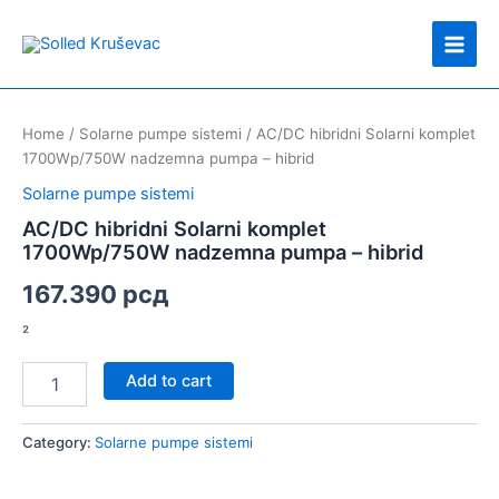
Skip
Main
to
Men
content
AC/DC
hibridni
Home
/
Solarne pumpe sistemi
/ AC/DC hibridni Solarni komplet
Solarni
1700Wp/750W nadzemna pumpa – hibrid
komplet
1700Wp/750W
Solarne pumpe sistemi
nadzemna
AC/DC hibridni Solarni komplet
pumpa
1700Wp/750W nadzemna pumpa – hibrid
-
hibrid
167.390
рсд
quantity
²
Add to cart
Category:
Solarne pumpe sistemi