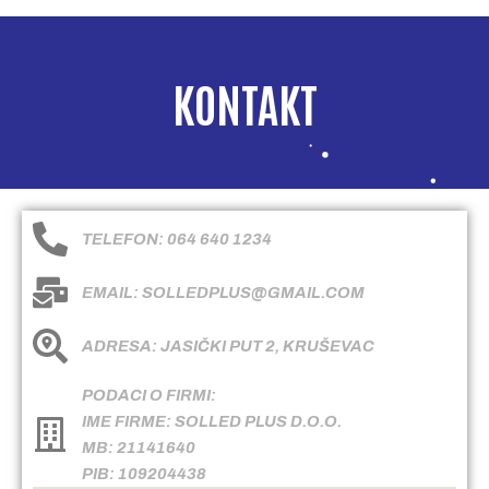
KONTAKT
TELEFON: 064 640 1234
EMAIL: SOLLEDPLUS@GMAIL.COM
ADRESA: JASIČKI PUT 2, KRUŠEVAC
PODACI O FIRMI:
IME FIRME: SOLLED PLUS D.O.O.
MB: 21141640
PIB: 109204438