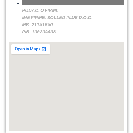
PODACI O FIRMI:
IME FIRME: SOLLED PLUS D.O.O.
MB: 21141640
PIB: 109204438