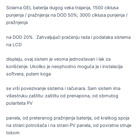
Solarna GEL baterija dugog veka trajanja, 1500 ciklusa
punjenja / pražnjenja na DOD 50%; 3000 ciklusa punjenja /
pražnjenja
na DOD 20%. Zahvaljujući praćenju rada i podataka sistema
na LCD
displeju, ovaj sistem je veoma jednostavan i lak za
korišćenje. Ukoliko je neophodno moguća je i instalacija
softvera, putem koga
se vrši povezivanje sistema i računara. Sam sistem ima
višestruku zaštitu: zaštitu od prenapona, od obrnutog
polariteta PV
panela, od preteranog pražnjenja baterija, od kratkog spoja
na strani potrošača i na strani PV panela, od povratne struje
tokom