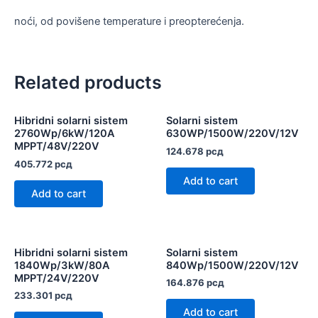
noći, od povišene temperature i preopterećenja.
Related products
Hibridni solarni sistem
Solarni sistem
2760Wp/6kW/120A
630WP/1500W/220V/12V
MPPT/48V/220V
124.678
рсд
405.772
рсд
Add to cart
Add to cart
Hibridni solarni sistem
Solarni sistem
1840Wp/3kW/80A
840Wp/1500W/220V/12V
MPPT/24V/220V
164.876
рсд
233.301
рсд
Add to cart