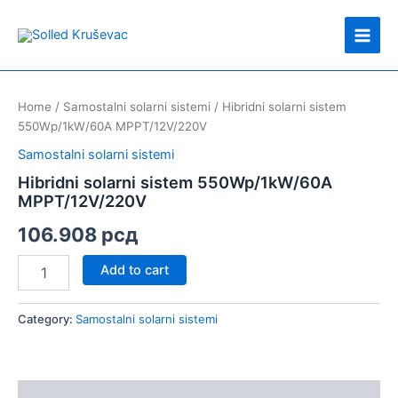
Skip
Main
to
Men
content
Hibridni
solarni
Home
/
Samostalni solarni sistemi
/ Hibridni solarni sistem
sistem
550Wp/1kW/60A MPPT/12V/220V
550Wp/1kW/60A
MPPT/12V/220V
Samostalni solarni sistemi
quantity
Hibridni solarni sistem 550Wp/1kW/60A
MPPT/12V/220V
106.908
рсд
Add to cart
Category:
Samostalni solarni sistemi
Description