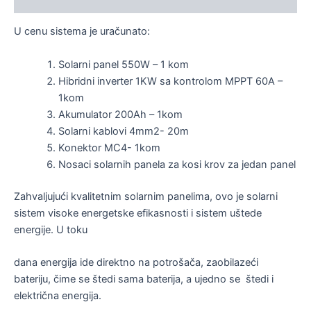
U cenu sistema je uračunato:
Solarni panel 550W – 1 kom
Hibridni inverter 1KW sa kontrolom MPPT 60A –
1kom
Akumulator 200Ah – 1kom
Solarni kablovi 4mm2- 20m
Konektor MC4- 1kom
Nosaci solarnih panela za kosi krov za jedan panel
Zahvaljujući kvalitetnim solarnim panelima, ovo je solarni
sistem visoke energetske efikasnosti i sistem uštede
energije. U toku
dana energija ide direktno na potrošača, zaobilazeći
bateriju, čime se štedi sama baterija, a ujedno se štedi i
električna energija.