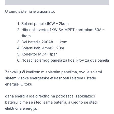
U cenu sistema je uračunato:
Solarni panel 460W – 2kom
Hibridni inverter 1KW SA MPPT kontrolom 60A –
1kom
Gel baterija 200Ah – 1 kom
Solarni kabl 4mm2- 20m
Konektor MC4- 1par
Nosaci solarnog panela za kosi krov za dva panela
Zahvaljujući kvalitetnim solarnim panelima, ovo je solarni
sistem visoke energetske efikasnosti i sistem uštede
energije. U toku
dana energija ide direktno na potrošača, zaobilazeći
bateriju, čime se štedi sama baterija, a ujedno se štedi i
električna energija.