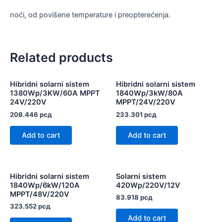
noći, od povišene temperature i preopterećenja.
Related products
Hibridni solarni sistem
Hibridni solarni sistem
1380Wp/3KW/60A MPPT
1840Wp/3kW/80A
24V/220V
MPPT/24V/220V
208.446
рсд
233.301
рсд
Add to cart
Add to cart
Hibridni solarni sistem
Solarni sistem
1840Wp/6kW/120A
420Wp/220V/12V
MPPT/48V/220V
83.918
рсд
323.552
рсд
Add to cart