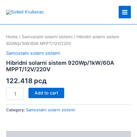
Skip
Main
to
Men
content
Hibridni
solarni
Home
/
Samostalni solarni sistemi
/ Hibridni solarni sistem
sistem
920Wp/1kW/60A MPPT/12V/220V
920Wp/1kW/60A
MPPT/12V/220V
Samostalni solarni sistemi
quantity
Hibridni solarni sistem 920Wp/1kW/60A
MPPT/12V/220V
122.418
рсд
Add to cart
Category:
Samostalni solarni sistemi
Description