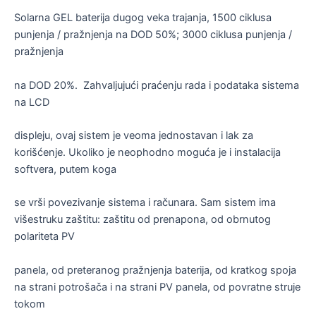
Solarna GEL baterija dugog veka trajanja, 1500 ciklusa
punjenja / pražnjenja na DOD 50%; 3000 ciklusa punjenja /
pražnjenja
na DOD 20%. Zahvaljujući praćenju rada i podataka sistema
na LCD
displeju, ovaj sistem je veoma jednostavan i lak za
korišćenje. Ukoliko je neophodno moguća je i instalacija
softvera, putem koga
se vrši povezivanje sistema i računara. Sam sistem ima
višestruku zaštitu: zaštitu od prenapona, od obrnutog
polariteta PV
panela, od preteranog pražnjenja baterija, od kratkog spoja
na strani potrošača i na strani PV panela, od povratne struje
tokom