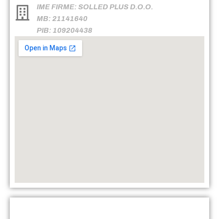
IME FIRME: SOLLED PLUS D.O.O.
MB: 21141640
PIB: 109204438