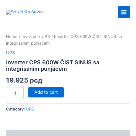
Skip
Main
to
Men
content
Inverter
CPS
Home
/
Inverteri
/
UPS
/ Inverter CPS 600W ČIST SINUS sa
600W
integrisanim punjacem
ČIST
SINUS
UPS
sa
Inverter CPS 600W ČIST SINUS sa
integrisanim
integrisanim punjacem
punjacem
quantity
19.925
рсд
Add to cart
Category:
UPS
Description