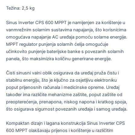
Težina: 2,5 kg
Sinus Inverter CPS 600 MPPT je namijenjen za korištenje u
vanmrežnim solarnim sustavima napajanja, što korisnicima
omogućava napajanje AC uređaja pomoću solarne energije.
MPPT regulator punjenja solarnih ćelija omogućuje
učinkovito punjenje baterijske banke s povezanih solarnih
panela, što maksimizira količinu generirane energije.
Čisti sinusni valni oblik osigurava da uređaj pruža čistu i
stabilnu energiju, što je ključno za osjetljivu elektroniku
poput prijenosnih računala i medicinske opreme. Uređaj
također ima različite mehanizme zaštite, poput zaštite od
preopterećenja, prenapona, niskog napona i kratkog spoja,
što osigurava sigurnost povezanih uređaja i samog uređaja.
Kompaktan dizajn i lagana konstrukcija Sinus Inverter CPS
600 MPPT olakšavaju prijenos i korištenje u različitim