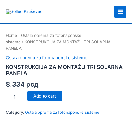
Skip
Main
to
Men
content
KONSTRUKCIJA
ZA
Home
/
Ostala oprema za fotonaponske
MONTAŽU
sisteme
/ KONSTRUKCIJA ZA MONTAŽU TRI SOLARNA
TRI
PANELA
SOLARNA
PANELA
Ostala oprema za fotonaponske sisteme
quantity
KONSTRUKCIJA ZA MONTAŽU TRI SOLARNA
PANELA
8.334
рсд
Add to cart
Category:
Ostala oprema za fotonaponske sisteme