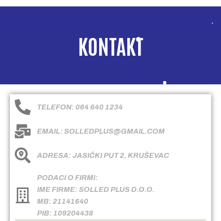
KONTAKT
TELEFON: 064 640 1234
EMAIL: SOLLEDPLUS@GMAIL.COM
ADRESA: JASIČKI PUT 2, KRUŠEVAC
PODACI O FIRMI:
IME FIRME: SOLLED PLUS D.O.O.
MB: 21141640
PIB: 109204438