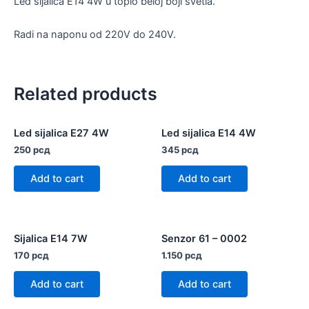
Led sijalica E14 4W u toplo beloj boji svetla.
Radi na naponu od 220V do 240V.
Related products
Led sijalica E27 4W
Led sijalica E14 4W
250
рсд
345
рсд
Add to cart
Add to cart
Sijalica E14 7W
Senzor 61 – 0002
170
рсд
1.150
рсд
Add to cart
Add to cart