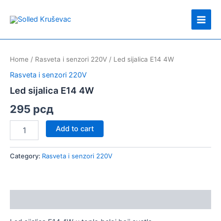
Skip
Main
to
Men
content
Led
sijalica
Home
/
Rasveta i senzori 220V
/ Led sijalica E14 4W
E14
4W
Rasveta i senzori 220V
quantity
Led sijalica E14 4W
295
рсд
Add to cart
Category:
Rasveta i senzori 220V
Description