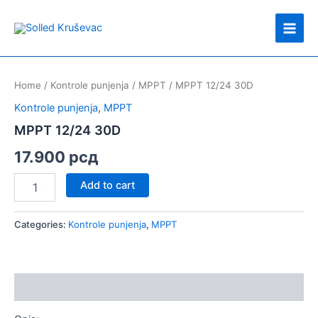
Skip
Main
to
Men
content
MPPT
12/24
Home
/
Kontrole punjenja
/
MPPT
/ MPPT 12/24 30D
30D
quantity
Kontrole punjenja
,
MPPT
MPPT 12/24 30D
17.900
рсд
Add to cart
Categories:
Kontrole punjenja
,
MPPT
Description