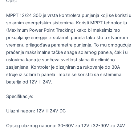
Opis:
MPPT 12/24 30D je vrsta kontrolera punjenja koji se koristi u
solarnim energetskim sistemima. Koristi MPPT tehnologiju
(Maximum Power Point Tracking) kako bi maksimizirao
prikupljanje energije iz solarnih panela tako što u stvarnom
vremenu prilagođava parametre punjenja. To mu omogućuje
praćenje maksimalne tačke snage solarnog panela, čak i u
uslovima kada je sunčeva svetlost slaba ili delimično
zasjenjena. Kontroler je dizajniran za rukovanje do 30A
struje iz solarnih panela i može se koristiti sa sistemima
baterija od 12V ili 24V.
Specifikacije:
Ulazni napon: 12V ili 24V DC
Opseg ulaznog napona: 30-60V za 12V i 32-90V za 24V