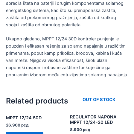
sprecila šteta na bateriji i drugim komponentama solarnog
energetskog sistema, kao što su prenaponska zaštita,
zaštita od prekomernog pražnjenja, zaštita od kratkog
spoja i zaštita od obrnutog polariteta.
Ukupno gledano, MPPT 12/24 30D kontroler punjenja je
pouzdan i efikasan rešenje za solarno napajanje u različitim
primenama, poput kamp prikolica, brodova, kabina i kuća
van mreže. Njegova visoka efikasnost, širok ulazni
naponski raspon i robusne zaštitne funkcije čine ga
popularnim izborom među entuzijastima solarnog napajanja.
Related products
OUT OF STOCK
REGULATOR NAPONA
MPPT 12/24 50D
MPPT 12/24-20 LED
26.900
рсд
8.900
рсд