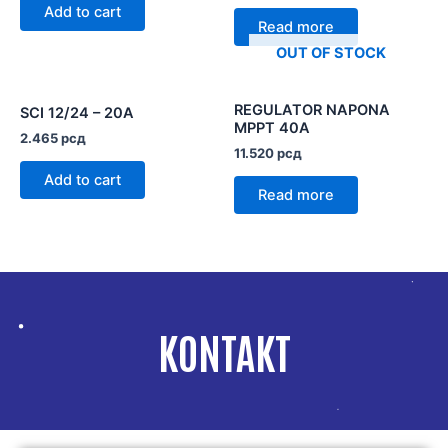
Add to cart
Read more
OUT OF STOCK
REGULATOR NAPONA
SCI 12/24 – 20A
MPPT 40A
2.465
рсд
11.520
рсд
Add to cart
Read more
KONTAKT