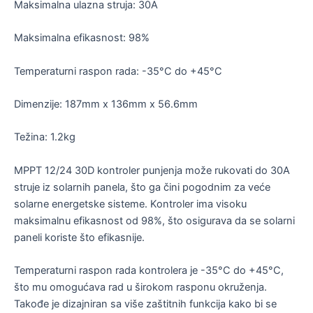
Maksimalna ulazna struja: 30A
Maksimalna efikasnost: 98%
Temperaturni raspon rada: -35°C do +45°C
Dimenzije: 187mm x 136mm x 56.6mm
Težina: 1.2kg
MPPT 12/24 30D kontroler punjenja može rukovati do 30A
struje iz solarnih panela, što ga čini pogodnim za veće
solarne energetske sisteme. Kontroler ima visoku
maksimalnu efikasnost od 98%, što osigurava da se solarni
paneli koriste što efikasnije.
Temperaturni raspon rada kontrolera je -35°C do +45°C,
što mu omogućava rad u širokom rasponu okruženja.
Takođe je dizajniran sa više zaštitnih funkcija kako bi se