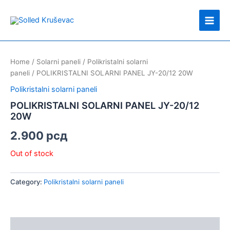
Skip
Main
to
Men
content
Home
/
Solarni paneli
/
Polikristalni solarni
paneli
/ POLIKRISTALNI SOLARNI PANEL JY-20/12 20W
Polikristalni solarni paneli
POLIKRISTALNI SOLARNI PANEL JY-20/12
20W
2.900
рсд
Out of stock
Category:
Polikristalni solarni paneli
Description