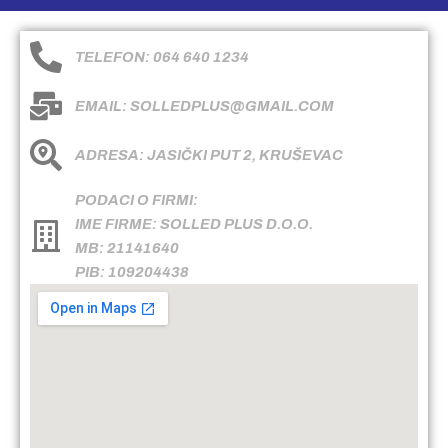
TELEFON: 064 640 1234
EMAIL: SOLLEDPLUS@GMAIL.COM
ADRESA: JASIČKI PUT 2, KRUŠEVAC
PODACI O FIRMI:
IME FIRME: SOLLED PLUS D.O.O.
MB: 21141640
PIB: 109204438