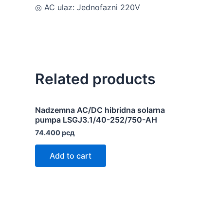
◎ AC ulaz: Jednofazni 220V
Related products
Nadzemna AC/DC hibridna solarna
pumpa LSGJ3.1/40-252/750-AH
74.400
рсд
Add to cart