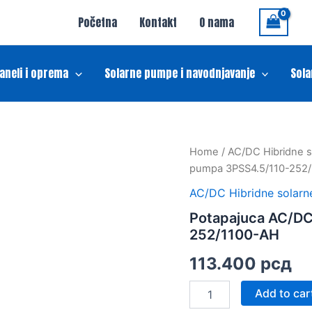
Početna
Kontakt
O nama
paneli i oprema
Solarne pumpe i navodnjavanje
Sola
Potapajuca
Home
/
AC/DC Hibridne 
AC/DC
pumpa 3PSS4.5/110-252
hibridna
solarna
AC/DC Hibridne solar
pumpa
Potapajuca AC/DC
3PSS4.5/110-
252/1100-AH
252/1100-
AH
113.400
рсд
quantity
Add to car