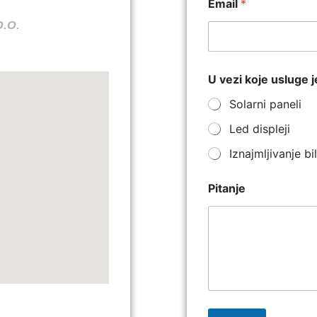
Email
*
O.O.
U vezi koje usluge j
Solarni paneli
Led displeji
Iznajmljivanje b
Pitanje