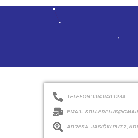
TELEFON: 064 640 1234
EMAIL: SOLLEDPLUS@GMAI
ADRESA: JASIČKI PUT 2, K