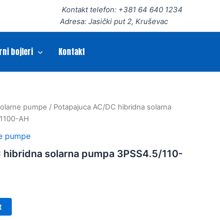
Kontakt telefon: +381 64 640 1234
Adresa: Jasički put 2, Kruševac
rni bojleri
Kontakt
solarne pumpe
/ Potapajuca AC/DC hibridna solarna
/1100-AH
ne pumpe
 hibridna solarna pumpa 3PSS4.5/110-
t