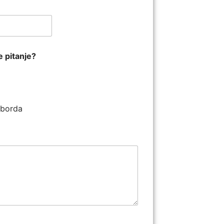
e pitanje?
ilborda