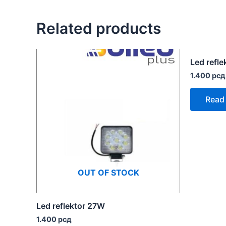
Related products
Led refl
1.400
рсд
Read
OUT OF STOCK
Led reflektor 27W
1.400
рсд