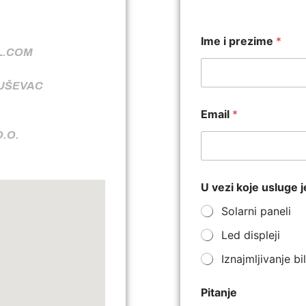
Ime i prezime
*
L.COM
RUŠEVAC
Email
*
O.O.
U vezi koje usluge j
Solarni paneli
Led displeji
Iznajmljivanje b
Pitanje