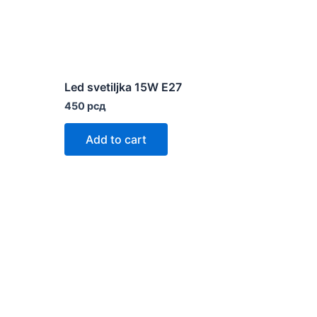
Led svetiljka 15W E27
450
рсд
Add to cart