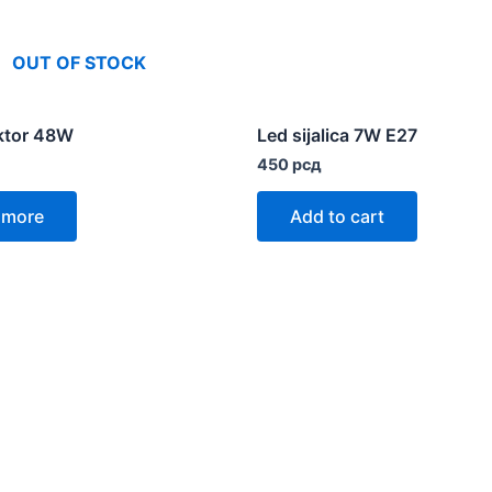
OUT OF STOCK
ektor 48W
Led sijalica 7W E27
450
рсд
 more
Add to cart