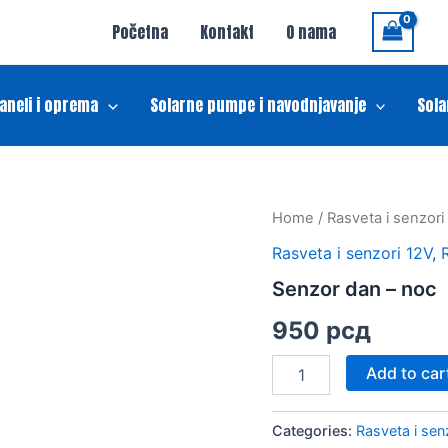
Početna
Kontakt
O nama
paneli i oprema
Solarne pumpe i navodnjavanje
Sola
Senzor
Home
/
Rasveta i senzori
dan
Rasveta i senzori 12V
,
-
noc
Senzor dan – noc
quantity
950
рсд
Add to car
Categories:
Rasveta i sen