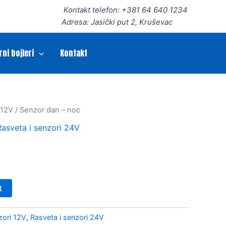
Kontakt telefon: +381 64 640 1234
Adresa: Jasički put 2, Kruševac
rni bojleri
Kontakt
 12V
/ Senzor dan – noc
Rasveta i senzori 24V
t
zori 12V
,
Rasveta i senzori 24V