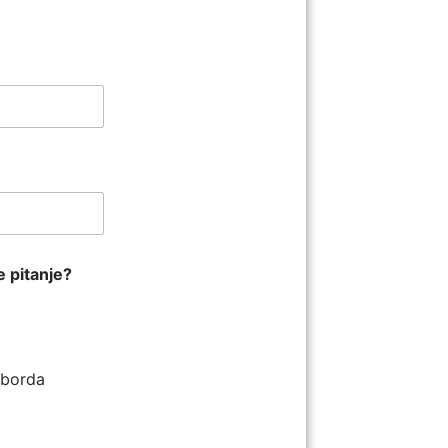
e pitanje?
ilborda