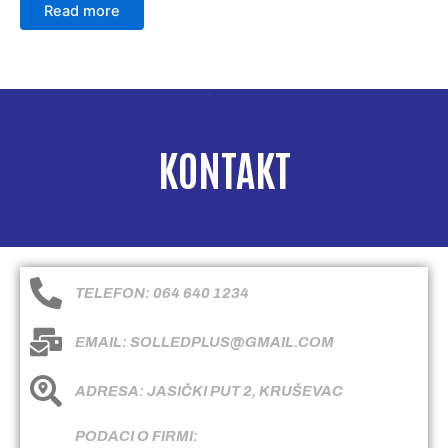
Read more
KONTAKT
TELEFON: 064 640 1234
EMAIL: SOLLEDPLUS@GMAIL.COM
ADRESA: JASIČKI PUT 2, KRUŠEVAC
PODACI O FIRMI: