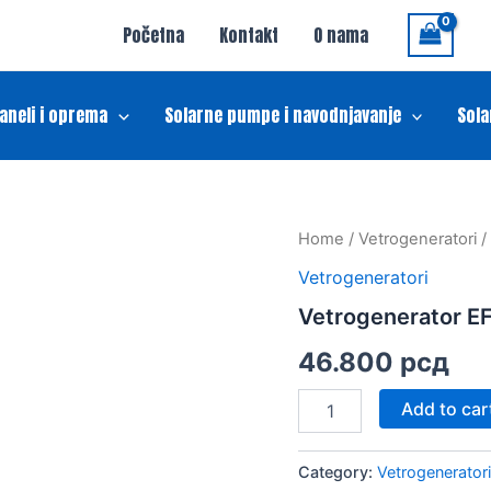
Početna
Kontakt
O nama
paneli i oprema
Solarne pumpe i navodnjavanje
Sola
Vetrogenerator
Home
/
Vetrogeneratori
/
EF-
Vetrogeneratori
400W
24V
Vetrogenerator 
quantity
46.800
рсд
Add to car
Category:
Vetrogeneratori