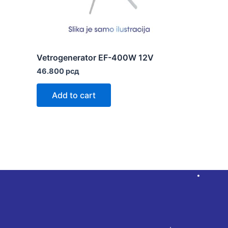
Vetrogenerator EF-400W 12V
46.800
рсд
Add to cart