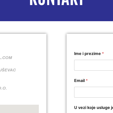
Ime i prezime
*
L.COM
RUŠEVAC
Email
*
O.O.
U vezi koje usluge j