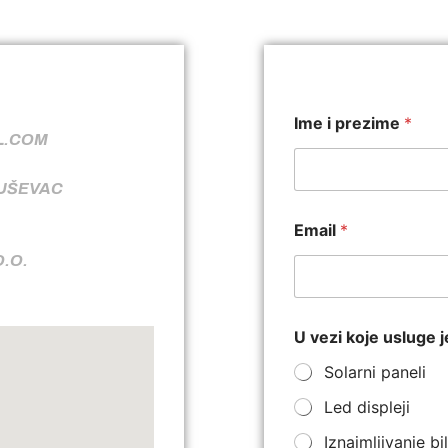
Ime i prezime
*
L.COM
RUŠEVAC
Email
*
O.O.
U vezi koje usluge j
Solarni paneli
Led displeji
Iznajmljivanje b