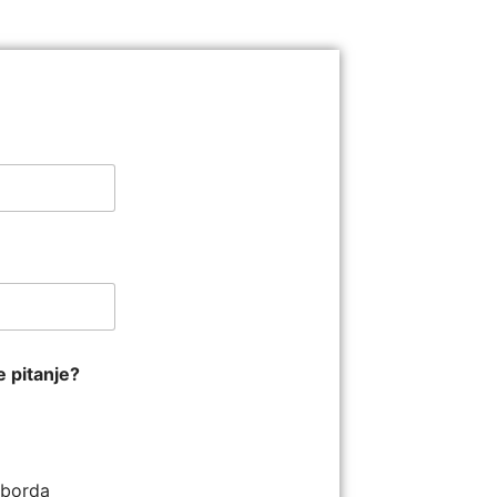
e pitanje?
ilborda