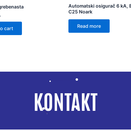
Automatski osigurač 6 kA,
grebenasta
C25 Noark
д
Read more
o cart
KONTAKT