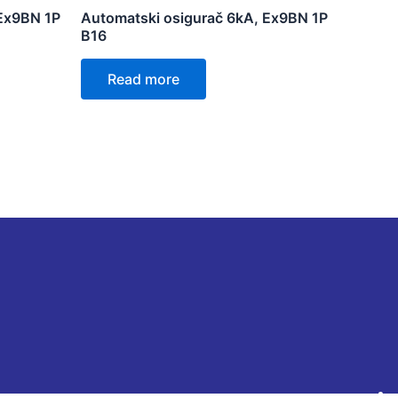
 Ex9BN 1P
Automatski osigurač 6kA, Ex9BN 1P
B16
Read more