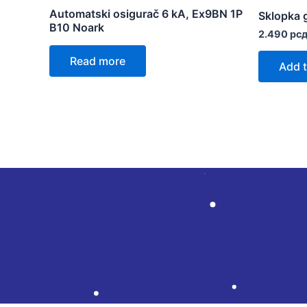
Automatski osigurač 6 kA, Ex9BN 1P
Sklopka 
B10 Noark
2.490
рс
Read more
Add t