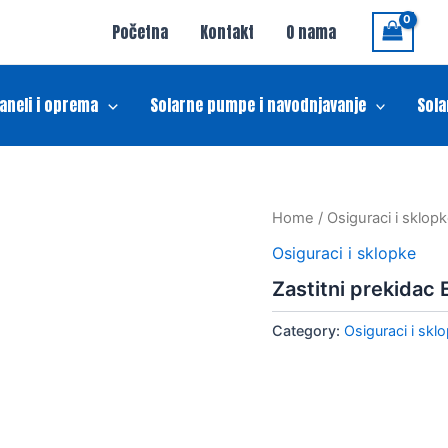
Početna
Kontakt
O nama
paneli i oprema
Solarne pumpe i navodnjavanje
Sola
Home
/
Osiguraci i sklop
Osiguraci i sklopke
Zastitni prekida
Category:
Osiguraci i skl