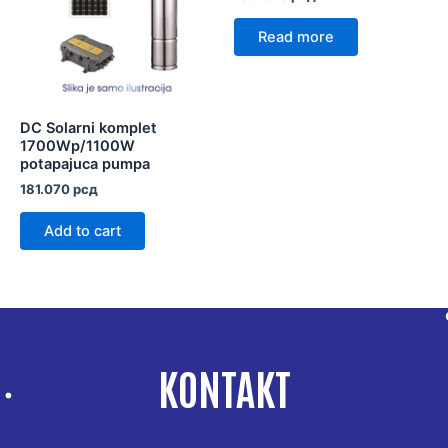
Read more
DC Solarni komplet
1700Wp/1100W
potapajuca pumpa
181.070
рсд
Add to cart
KONTAKT