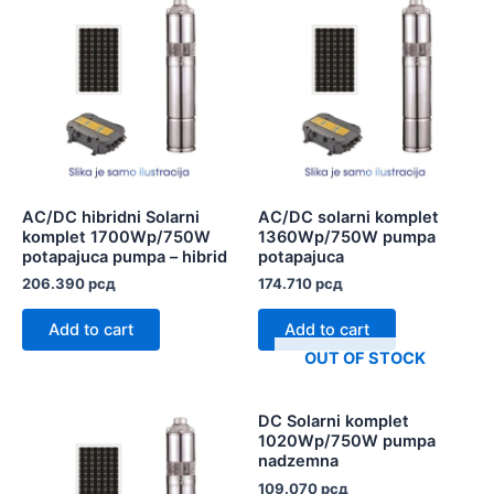
AC/DC hibridni Solarni
AC/DC solarni komplet
komplet 1700Wp/750W
1360Wp/750W pumpa
potapajuca pumpa – hibrid
potapajuca
206.390
рсд
174.710
рсд
Add to cart
Add to cart
OUT OF STOCK
DC Solarni komplet
1020Wp/750W pumpa
nadzemna
109.070
рсд