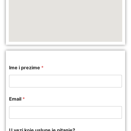
Ime i prezime
*
Email
*
U vezi koje usluge je pitanje?