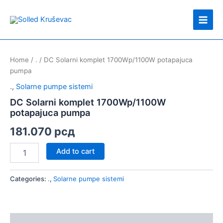
Skip
Main
to
Men
content
DC
Solarni
Home
/
.
/ DC Solarni komplet 1700Wp/1100W potapajuca
komplet
pumpa
1700Wp/1100W
potapajuca
.
,
Solarne pumpe sistemi
pumpa
DC Solarni komplet 1700Wp/1100W
quantity
potapajuca pumpa
181.070
рсд
Add to cart
Categories:
.
,
Solarne pumpe sistemi
Description