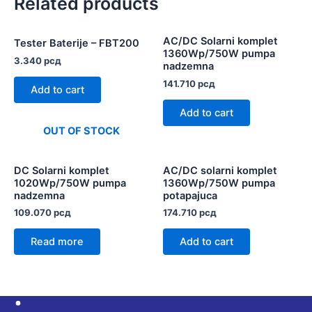
Related products
AC/DC Solarni komplet
Tester Baterije – FBT200
1360Wp/750W pumpa
3.340
рсд
nadzemna
141.710
рсд
Add to cart
Add to cart
OUT OF STOCK
DC Solarni komplet
AC/DC solarni komplet
1020Wp/750W pumpa
1360Wp/750W pumpa
nadzemna
potapajuca
109.070
рсд
174.710
рсд
Read more
Add to cart