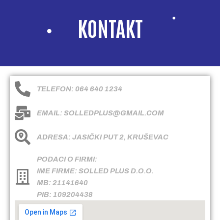
KONTAKT
TELEFON: 064 640 1234
EMAIL: SOLLEDPLUS@GMAIL.COM
ADRESA: JASIČKI PUT 2, KRUŠEVAC
PODACI O FIRMI:
IME FIRME: SOLLED PLUS D.O.O.
MB: 21141640
PIB: 109204438