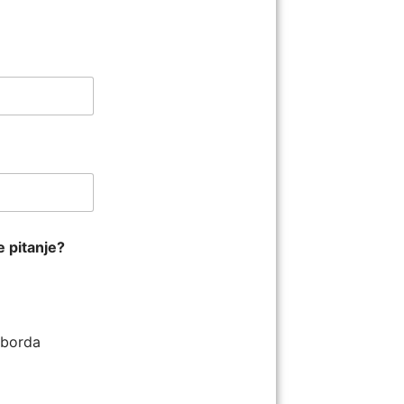
e pitanje?
ilborda