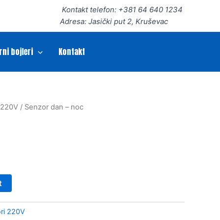
Kontakt telefon: +381 64 640 1234
Adresa: Jasički put 2, Kruševac
rni bojleri
Kontakt
i 220V
/ Senzor dan – noc
t
ori 220V