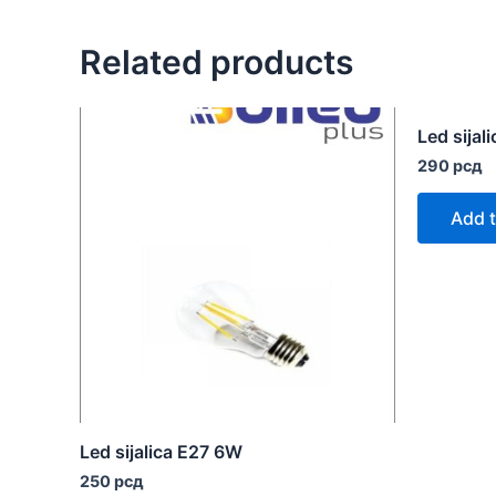
Related products
Led sijal
290
рсд
Add t
Led sijalica E27 6W
250
рсд