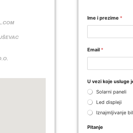
Ime i prezime
*
L.COM
RUŠEVAC
Email
*
O.O.
U vezi koje usluge j
Solarni paneli
Led displeji
Iznajmljivanje b
Pitanje