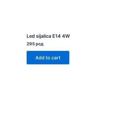
Led sijalica E14 4W
295
рсд
Add to cart