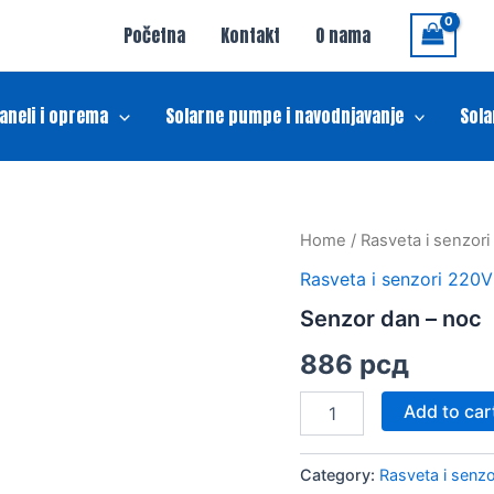
Početna
Kontakt
O nama
paneli i oprema
Solarne pumpe i navodnjavanje
Sola
Senzor
Home
/
Rasveta i senzor
dan
Rasveta i senzori 220V
-
noc
Senzor dan – noc
quantity
886
рсд
Add to car
Category:
Rasveta i senz