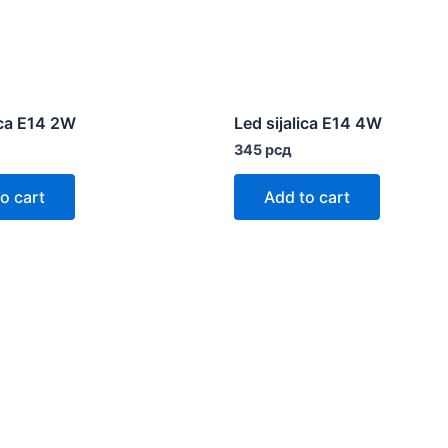
ica E14 2W
Led sijalica E14 4W
345
рсд
o cart
Add to cart